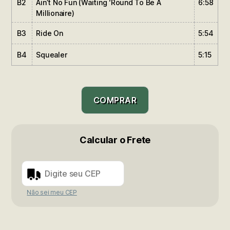
B2
Ain’t No Fun (Waiting ‘Round To Be A
6:58
Millionaire)
B3
Ride On
5:54
B4
Squealer
5:15
COMPRAR
Calcular o Frete
Não sei meu CEP