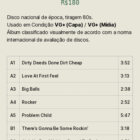
R$
180
Disco nacional de época, tiragem 80s.
Usado em Condição
VG+ (Capa)
/
VG+ (Mídia)
Álbum classificado visualmente de acordo com a norma
internacional de avaliação de discos.
A1
Dirty Deeds Done Dirt Cheap
3:52
A2
Love At First Feel
3:13
A3
Big Balls
2:38
A4
Rocker
2:52
A5
Problem Child
5:47
B1
There’s Gonna Be Some Rockin’
3:18