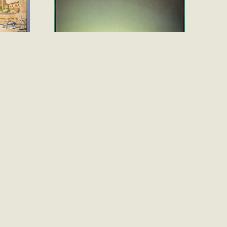
lave
Bob Marley & Lauryn Hill –
Turn The Lights Down Low
(Vinil LP Single Importado)
R$
490