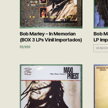
Bob Marley – In Memorian
Bob Ma
(BOX 3 LPs Vinil Importados)
LP Imp
R$
900
VENDID