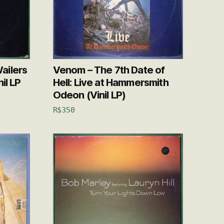
ailers
Venom – The 7th Date of
il LP
Hell: Live at Hammersmith
Odeon (Vinil LP)
R$
350