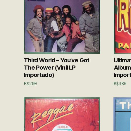
Third World – You’ve Got
Ultima
The Power (Vinil LP
Album!
Importado)
Impor
R$
200
R$
380