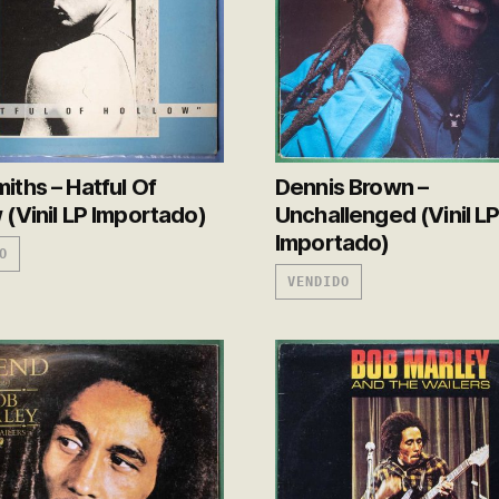
iths – Hatful Of
Dennis Brown –
 (Vinil LP Importado)
Unchallenged (Vinil L
Importado)
O
VENDIDO