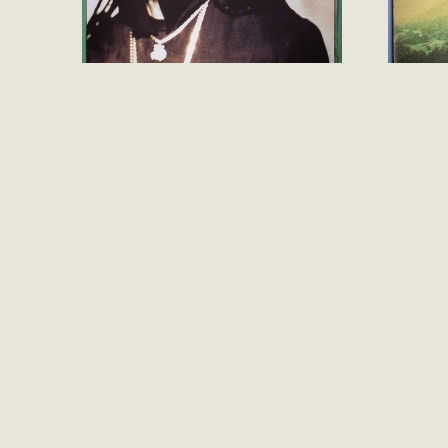
Maxi Priest – One More
Wishbo
Chance (Vinil LP Single
LP Imp
Importado)
R$
370
R$
140