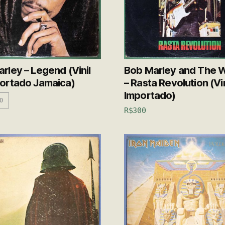
rley – Legend (Vinil
Bob Marley and The W
ortado Jamaica)
– Rasta Revolution (Vin
Importado)
O
R$
300