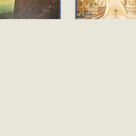
ne Ash – Argus (Vinil
Iron Maiden – Powers
ortado)
(Vinil LP)
VENDIDO