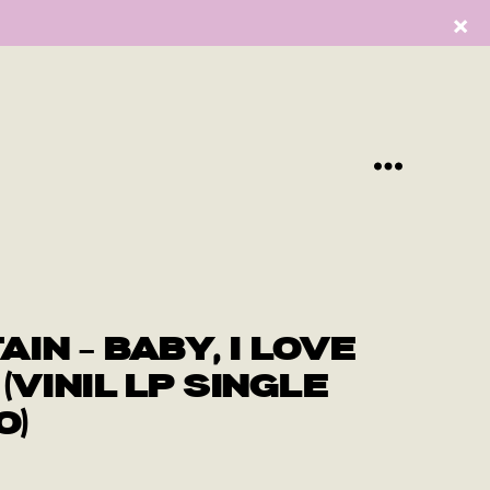
Menu
IN – BABY, I LOVE
VINIL LP SINGLE
O)