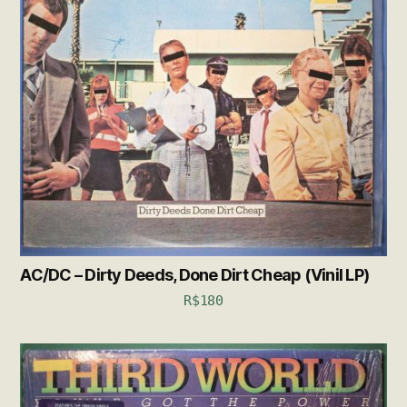
AC/DC – Dirty Deeds, Done Dirt Cheap (Vinil LP)
R$
180