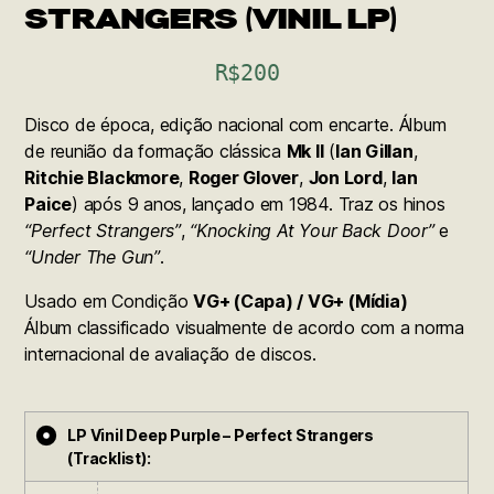
STRANGERS (VINIL LP)
R$
200
Disco de época, edição nacional com encarte. Álbum
de reunião da formação clássica
Mk II
(
Ian Gillan
,
Ritchie Blackmore
,
Roger Glover
,
Jon Lord
,
Ian
Paice
) após 9 anos, lançado em 1984. Traz os hinos
“Perfect Strangers”
,
“Knocking At Your Back Door”
e
“Under The Gun”
.
Usado em Condição
VG+ (Capa) / VG+ (Mídia)
Álbum classificado visualmente de acordo com a norma
internacional de avaliação de discos.
LP Vinil Deep Purple – Perfect Strangers
(Tracklist):