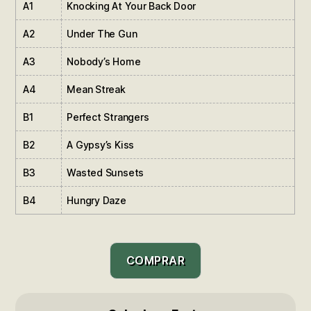
A1
Knocking At Your Back Door
A2
Under The Gun
A3
Nobody’s Home
A4
Mean Streak
B1
Perfect Strangers
B2
A Gypsy’s Kiss
B3
Wasted Sunsets
B4
Hungry Daze
COMPRAR