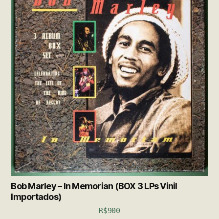
Bob Marley – In Memorian (BOX 3 LPs Vinil
Importados)
R$
900