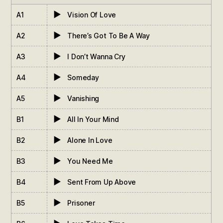
▶
A1
Vision Of Love
▶
A2
There’s Got To Be A Way
▶
A3
I Don’t Wanna Cry
▶
A4
Someday
▶
A5
Vanishing
▶
B1
All In Your Mind
▶
B2
Alone In Love
▶
B3
You Need Me
▶
B4
Sent From Up Above
▶
B5
Prisoner