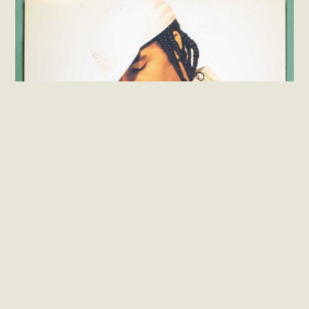
Lil’ Flip – Sunshine (Vinil EP Single Importado)
VENDIDO