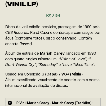
(VINIL LP)
R$
200
Disco de vinil edição brasileira, prensagem de 1990 pela
CBS Records
. Raro! Capa e contracapa com rasgos por
água (conforme fotos), disco conservado. Contém
encarte
(insert)
.
Álbum de estreia de
Mariah Carey
, lançado em 1990
com quatro singles número um:
“Vision of Love”
,
“I
Don’t Wanna Cry”
,
“Someday”
e
“Love Takes Time”
.
Usado em Condição
G (Capa)
/
VG+ (Mídia)
Álbum classificado visualmente de acordo com a norma
internacional de avaliação de discos.
LP Vinil Mariah Carey – Mariah Carey (Tracklist):