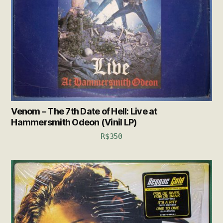
Venom – The 7th Date of Hell: Live at
Hammersmith Odeon (Vinil LP)
R$
350