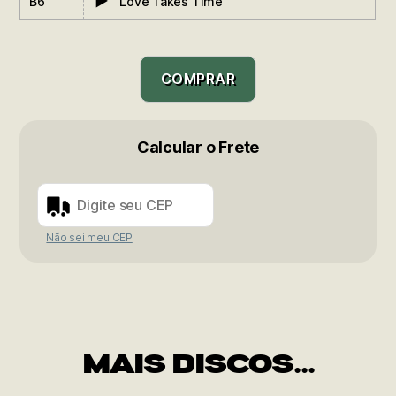
▶
B6
Love Takes Time
COMPRAR
Calcular o Frete
Não sei meu CEP
MAIS DISCOS...