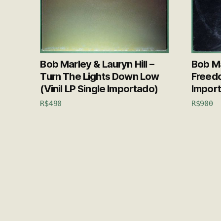
Bob Marley & Lauryn Hill –
Bob Ma
Turn The Lights Down Low
Freedo
(Vinil LP Single Importado)
Impor
R$
490
R$
900