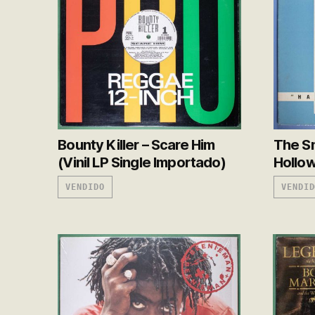
Bounty Killer – Scare Him
The Sm
(Vinil LP Single Importado)
Hollow
VENDIDO
VENDID