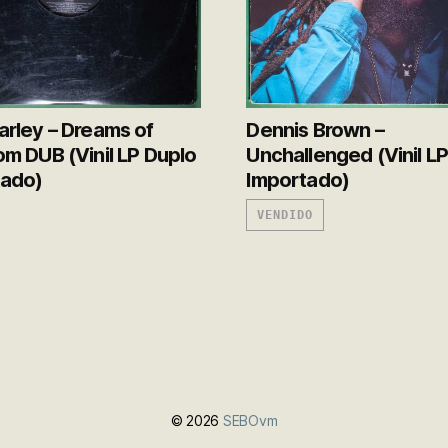
rley – Dreams of
Dennis Brown –
m DUB (Vinil LP Duplo
Unchallenged (Vinil L
tado)
Importado)
VENDIDO
© 2026
SEBOvm