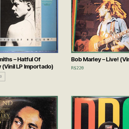
iths – Hatful Of
Bob Marley – Live! (Vin
 (Vinil LP Importado)
R$
220
O