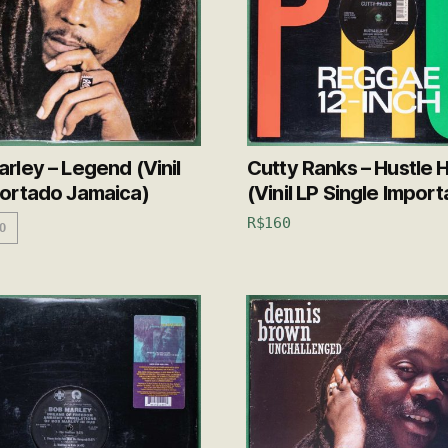
rley – Legend (Vinil
Cutty Ranks – Hustle 
ortado Jamaica)
(Vinil LP Single Impor
R$
160
O