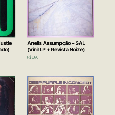
Hustle
Anelis Assumpção – SAL
tado)
(Vinil LP + Revista Noize)
R$
160