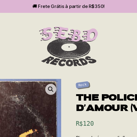
🚚 Frete Grátis à partir de R$350!
SEBOvm
Rock
THE POLIC
D’AMOUR (V
R$
120