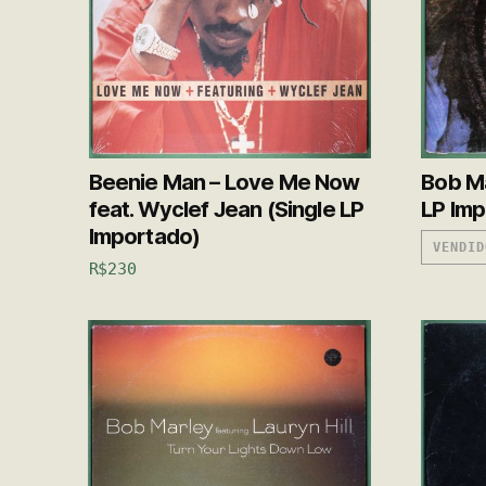
Beenie Man – Love Me Now
Bob Ma
feat. Wyclef Jean (Single LP
LP Imp
Importado)
VENDID
R$
230