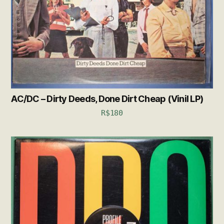
AC/DC – Dirty Deeds, Done Dirt Cheap (Vinil LP)
R$
180