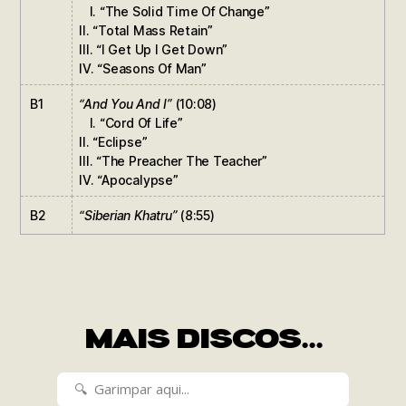
I. “The Solid Time Of Change”
II. “Total Mass Retain”
III. “I Get Up I Get Down”
IV. “Seasons Of Man”
B1
“And You And I”
(10:08)
I. “Cord Of Life”
II. “Eclipse”
III. “The Preacher The Teacher”
IV. “Apocalypse”
B2
“Siberian Khatru”
(8:55)
MAIS DISCOS...