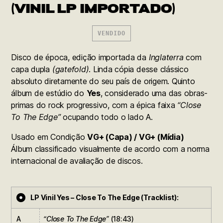
(VINIL LP IMPORTADO)
VENDIDO
Disco de época, edição importada da
Inglaterra
com
capa dupla
(gatefold)
. Linda cópia desse clássico
absoluto diretamente do seu país de origem. Quinto
álbum de estúdio do
Yes
, considerado uma das obras-
primas do rock progressivo, com a épica faixa
“Close
To The Edge”
ocupando todo o lado A.
Usado em Condição
VG+ (Capa) / VG+ (Mídia)
Álbum classificado visualmente de acordo com a norma
internacional de avaliação de discos.
LP Vinil Yes – Close To The Edge (Tracklist):
A
“Close To The Edge”
(18:43)