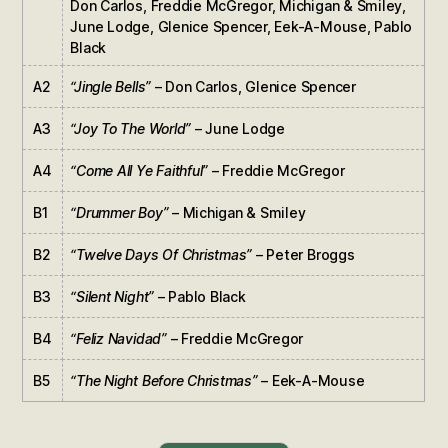
Don Carlos, Freddie McGregor, Michigan & Smiley,
June Lodge, Glenice Spencer, Eek-A-Mouse, Pablo
Black
A2
“Jingle Bells”
– Don Carlos, Glenice Spencer
A3
“Joy To The World”
– June Lodge
A4
“Come All Ye Faithful”
– Freddie McGregor
B1
“Drummer Boy”
– Michigan & Smiley
B2
“Twelve Days Of Christmas”
– Peter Broggs
B3
“Silent Night”
– Pablo Black
B4
“Feliz Navidad”
– Freddie McGregor
B5
“The Night Before Christmas”
– Eek-A-Mouse