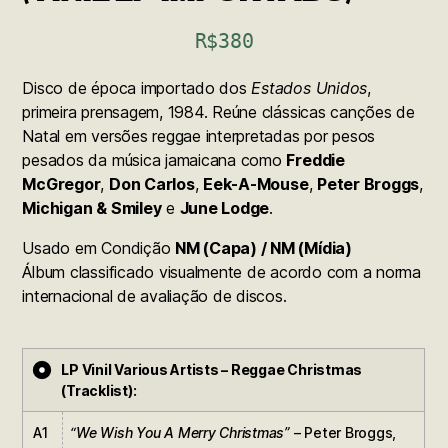
R$
380
Disco de época importado dos
Estados Unidos
,
primeira prensagem, 1984. Reúne clássicas canções de
Natal em versões reggae interpretadas por pesos
pesados da música jamaicana como
Freddie
McGregor
,
Don Carlos
,
Eek-A-Mouse
,
Peter Broggs
,
Michigan & Smiley
e
June Lodge
.
Usado em Condição
NM (Capa) / NM (Mídia)
Álbum classificado visualmente de acordo com a norma
internacional de avaliação de discos.
LP Vinil Various Artists – Reggae Christmas
(Tracklist):
A1
“We Wish You A Merry Christmas”
– Peter Broggs,